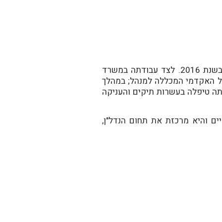
את דרכה במשרד התחילה אלונה כטרום מתמחה בשנת 2016. לצד עבודתה במשרד
אר ראשון במשפטים (LL.B) במסלול האקדמי המכללה למנהל; במהלך
ה טיפלה בעשרות תיקים והעניקה
ם והיא מרכזת את תחום הנדל"ן,