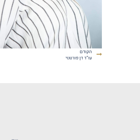
הקודם
עו"ד דן פורטנוי