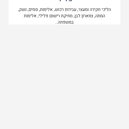
הליכי חקירה ומעצר, עבירות רכוש, אלימות, סמים, נשק,
המתה, צווארון לבן, מחיקת רישום פלילי, אלימות
במשפחה...
המשך קריאה
תעבורה
פסילה מנהלית, נהיגה בשכרות, נהיגה בפסילה, מהירות
מופרזת, תאונות דרכים, גרימת מוות ברשלנות, מכון רפואי,
עבירות קנס...