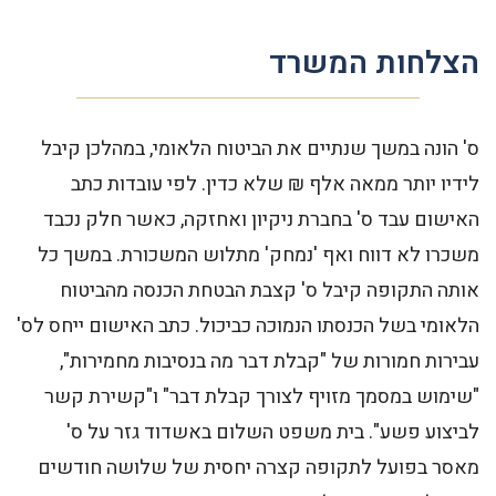
הצלחות המשרד
ס' הונה במשך שנתיים את הביטוח הלאומי, במהלכן קיבל
ל
לידיו יותר ממאה אלף ₪ שלא כדין. לפי עובדות כתב
ל
האישום עבד ס' בחברת ניקיון ואחזקה, כאשר חלק נכבד
ר
משכרו לא דווח ואף 'נמחק' מתלוש המשכורת. במשך כל
ה
אותה התקופה קיבל ס' קצבת הבטחת הכנסה מהביטוח
ה
הלאומי בשל הכנסתו הנמוכה כביכול. כתב האישום ייחס לס'
מ
עבירות חמורות של "קבלת דבר מה בנסיבות מחמירות",
ש
"שימוש במסמך מזויף לצורך קבלת דבר" ו"קשירת קשר
לביצוע פשע". בית משפט השלום באשדוד גזר על ס'
מאסר בפועל לתקופה קצרה יחסית של שלושה חודשים