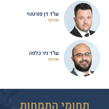
עו"ד דן פורטנוי
שותף
עו"ד ניר כלפה
שותף
תחומי התמחות