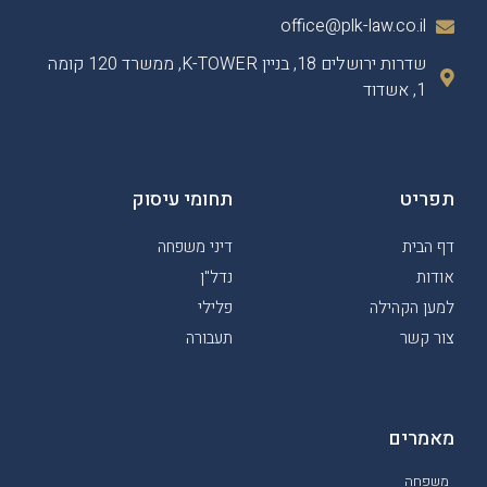
office@plk-law.co.il
שדרות ירושלים 18, בניין K-TOWER, ממשרד 120 קומה
1, אשדוד
תפריט
תחומי עיסוק
דף הבית
דיני משפחה
אודות
נדל"ן
למען הקהילה
פלילי
צור קשר
תעבורה
מאמרים
משפחה