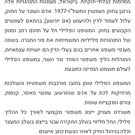
מסוימות כבלתי-חוקיות. בישראל, מעוגנות התנהגויות אלה
ברובן בחוק העונשין התשל"ז-1977. אדם העובר על החוק,
עלול לעמוד לדין ולהיענש (אם יורשע), בהתאם לעונשים
הקבועים בחוק. המשפט הפלילי חל על תחום רחב ומגוון
של התנהגויות פליליות המשחיתות את פני החברה. בשונה
מענפי משפט אחרים בהם בעלי הדין הם ישויות עצמאיות,
המנהלות הליך משפטי האחד נגד השני, במשפט הפלילי
לעולם תשמש המדינה כתובעת.
המשפט הפלילי טומן בחובו מורכבות משפטית והשלכות
מרחיקות לכת על אדם שהורשע; עונשי מאסר, קנסות,
צווים וסנקציות שונות.
משרדנו מעניק ייצוג משפטי מקצועי לאורך כל ההליך
פלילי, החל מליווי בשלב החקירה עבור בייצוג בשלב המעצר
וכלה בניהול התיק לאחר הגשת כתב אישום.